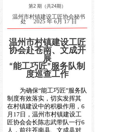
第
2
期（共
24期
）
温州市村
镇建设工匠协会
秘书
处
202
5
年
6
月
17
日
温州市村镇建设工匠
协会
赴苍南、文成
开
展
“能工巧匠”服务队制
度巡查工作
为确保“能工巧匠”服务队
制度有效落实，切实发挥其
在村镇建设中的积极作用，6
月17日，温州市村镇建设工
匠协会会长陈志武带队一行6
人，前往苍南县
、文成县
对