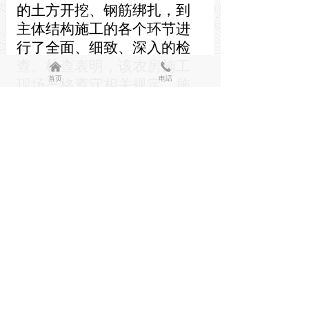
的土方开挖、钢筋绑扎，到
主体结构施工的各个环节进
行了全面、细致、深入的检
查。检查表明，该农房施工
낀
끅
首页
电话
现场严格遵守相关规定，施
工质量和安全措施落实到
位，未发现明显的违法违规
行为和质量安全隐患。