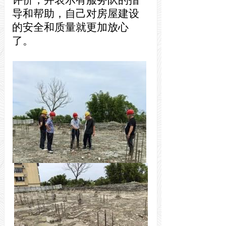
评价，并表示
有
服务队的
指
导和
帮助，自己对房屋建设
的安全和质量
就
更加放心
了
。